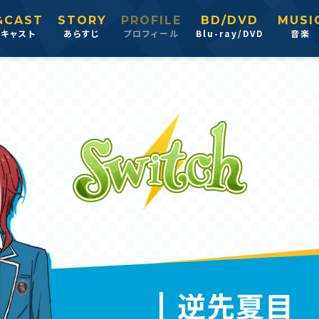
&CAST
STORY
PROFILE
BD/DVD
MUSI
＆キャスト
あらすじ
プロフィール
Blu-ray/DVD
音楽
逆先夏目