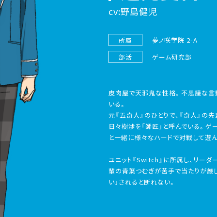
cv:野島健児
所属
夢ノ咲学院 2-A
部活
ゲーム研究部
皮肉屋で天邪鬼な性格。不思議な言
いる。
元『五奇人』のひとりで、『奇人』の先
日々樹渉を「師匠」と呼んでいる。ゲ
と一緒に様々なハードで対戦して遊ん
ユニット『Switch』に所属し、リー
輩の青葉つむぎが苦手で当たりが厳し
い」されると断れない。