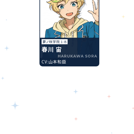
夢ノ咲学院 1-B
春川 宙
HARUKAWA SORA
CV:山本和臣